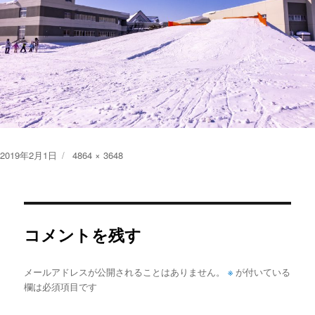
投
フ
2019年2月1日
4864 × 3648
稿
ル
日:
サ
イ
ズ
コメントを残す
※
メールアドレスが公開されることはありません。
が付いている
欄は必須項目です