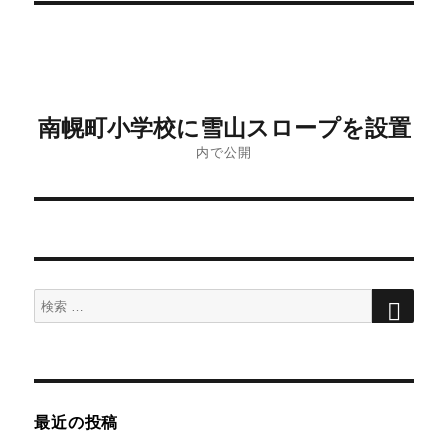
投
南幌町小学校に雪山スロープを設置
稿
内で公開
ナ
ビ
ゲ
ー
検
検
シ
索
索
ョ
対
象:
ン
最近の投稿